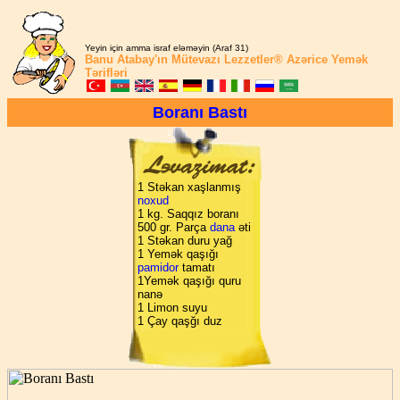
Yeyin için amma israf eləməyin (Araf 31)
Banu Atabay'ın
Mütevazı Lezzetler®
Azərice Yemək
Tərifləri
Boranı Bastı
1 Stəkan xaşlanmış
noxud
1 kg. Saqqız boranı
500 gr. Parça
dana
əti
1 Stəkan duru yağ
1 Yemək qaşığı
pamidor
tamatı
1Yemək qaşığı quru
nanə
1 Limon suyu
1 Çay qaşğı duz