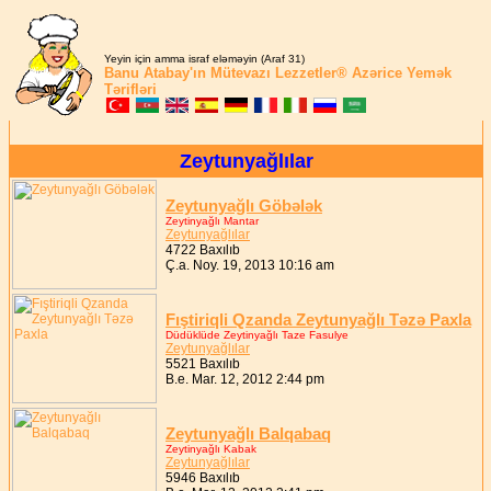
Yeyin için amma israf eləməyin (Araf 31)
Banu Atabay'ın
Mütevazı Lezzetler®
Azərice Yemək
Tərifləri
Zeytunyağlılar
Zeytunyağlı Göbələk
Zeytinyağlı Mantar
Zeytunyağlılar
4722 Baxılıb
Ç.a. Noy. 19, 2013 10:16 am
Fıştiriqli Qzanda Zeytunyağlı Təzə Paxla
Düdüklüde Zeytinyağlı Taze Fasulye
Zeytunyağlılar
5521 Baxılıb
B.e. Mar. 12, 2012 2:44 pm
Zeytunyağlı Balqabaq
Zeytinyağlı Kabak
Zeytunyağlılar
5946 Baxılıb