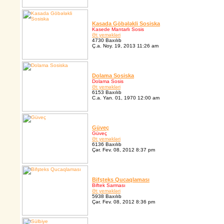
Kasada Göbələkli Sosiska
Kasede Mantarlı Sosis
Ət yeməkləri
4730 Baxılıb
Ç.a. Noy. 19, 2013 11:26 am
Dolama Sosiska
Dolama Sosis
Ət yeməkləri
6153 Baxılıb
C.a. Yan. 01, 1970 12:00 am
Güveç
Güveç
Ət yeməkləri
6136 Baxılıb
Çər. Fev. 08, 2012 8:37 pm
Bifşteks Qucaqlaması
Biftek Sarması
Ət yeməkləri
5938 Baxılıb
Çər. Fev. 08, 2012 8:36 pm