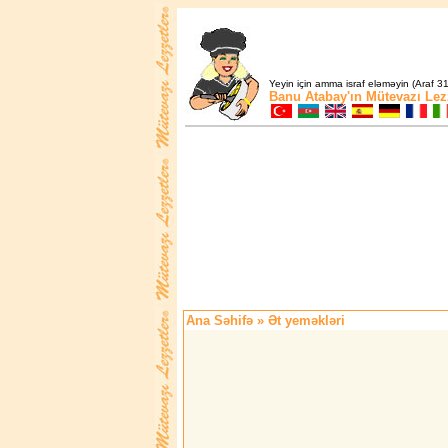
Yeyin için amma israf eləməyin (Araf 31
Banu Atabay'ın
Mütevazı Lez
Ana Səhifə
» Ət yeməkləri