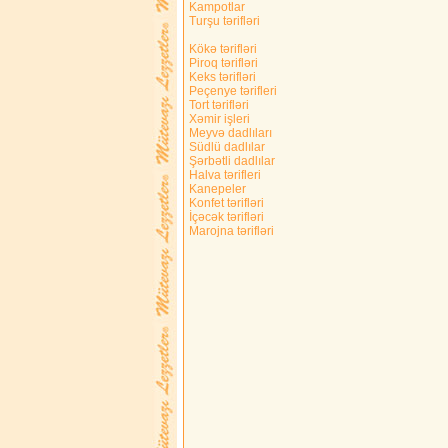
Kampotlar
Turşu tərifləri
Kökə tərifləri
Piroq tərifləri
Keks tərifləri
Peçenye tərifleri
Tort tərifləri
Xəmir işleri
Meyvə dadlıları
Südlü dadlılar
Şərbətli dadlılar
Halva tərifleri
Kanepeler
Konfet tərifləri
İçəcək tərifləri
Marojna tərifləri