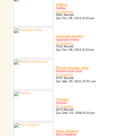
Sülbiye
Sülbiye
Ət yeməkləri
5891 Baxılıb
Çər. Fev. 08, 2012 8:34 pm
İspanaqlı Antrkot
Ispanaklı Antrkot
Ət yeməkləri
5162 Baxılıb
Çər. Fev. 08, 2012 8:33 pm
Püredə Sosiska Sote
Pürede Sosis Sote
Ət yeməkləri
6787 Baxılıb
Çər. Mar. 30, 2011 10:51 am
Təşrubə
Teşrube
Ət yeməkləri
6473 Baxılıb
Çər. Dek. 03, 2008 8:33 pm
Dana Xaşlama
Dana Haşlama