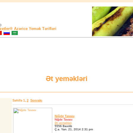
)
zetler®
Azərice Yemək Tərifləri
Ət yeməkləri
Səhifə
1
,
2
Sonrakı
Niğde Tavası
Niğde Tavası
Ət yeməkləri
5556 Baxılıb
Ç.a. Yan. 21, 2014 2:31 pm