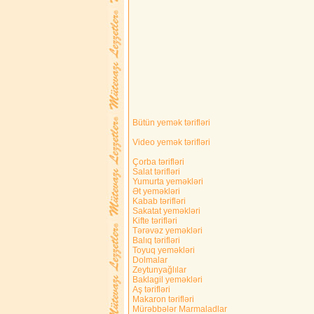
Bütün yemək tərifləri
Video yemək tərifləri
Çorba tərifləri
Salat tərifləri
Yumurta yeməkləri
Ət yeməkləri
Kabab tərifləri
Sakatat yeməkləri
Kifte tərifləri
Tərəvəz yeməkləri
Balıq tərifləri
Toyuq yeməkləri
Dolmalar
Zeytunyağlılar
Baklagil yeməkləri
Aş tərifləri
Makaron tərifləri
Mürəbbələr Marmaladlar