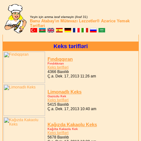
Yeyin için amma israf eləməyin (Araf 31)
Banu Atabay'ın
Mütevazı Lezzetler®
Azərice Yemək
Tərifləri
Keks tərifləri
Fındıqqıran
Fındıkkıran
Keks tərifləri
4366 Baxılıb
Ç.a. Dek. 17, 2013 11:26 am
Limonadlı Keks
Gazozlu Kek
Keks tərifləri
5415 Baxılıb
Ç.a. Dek. 17, 2013 10:40 am
Kağızda Kakaolu Keks
Kağıtta Kakaolu Kek
Keks tərifləri
5678 Baxılıb