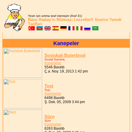
Yeyin için amma israf eləməyin (Araf 31)
Banu Atabay'ın
Mütevazı Lezzetler®
Azərice Yemək
Tərifləri
Kanepeler
Sosiskalı Buterbrod
Sosisli Sandviç
Kanepeler
5546 Baxılıb
Ç.a. Noy. 19, 2013 1:42 pm
Tost
Tost
Kanepeler
6498 Baxılıb
Ş. Dek. 05, 2009 3:44 pm
Sürn
Sürn
Kanepeler
6263 Baxılıb