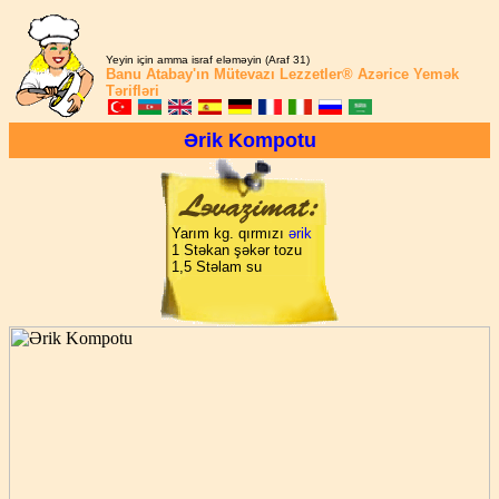
Yeyin için amma israf eləməyin (Araf 31)
Banu Atabay'ın
Mütevazı Lezzetler®
Azərice Yemək
Tərifləri
Ərik Kompotu
Yarım kg. qırmızı
ərik
1 Stəkan şəkər tozu
1,5 Stəlam su