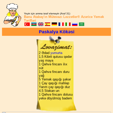
Yeyin için amma israf eləməyin (Araf 31)
Banu Atabay'ın
Mütevazı Lezzetler®
Azərice Yemək
Tərifləri
Paskalya Kökəsi
2 Ədəd
yumurta
1,5 Kibrit qutusu qədər
yaş maya
1 Qəhvə fincanı ilıx
süt
1 Qəhvə fincanı duru
yağ
5 Yemək qaşığı şəkər
1 Çay qaşığı mahləp
Yarım çay qaşığı duz
4,5 Stəkan un
1 Qəhvə fincanı dolusu
yekə döyülmüş badəm