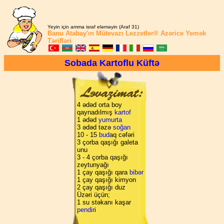
Yeyin için amma israf eləməyin (Araf 31)
Banu Atabay'ın
Mütevazı Lezzetler®
Azərice Yemək
Tərifləri
Sobada Kartoflu Küftə
4 ədəd orta boy
qaynadılmış
kartof
1 ədəd
yumurta
3 ədəd təzə
soğan
10 - 15
bud
aq cəfəri
3 çorba qaşığı galeta
unu
3 - 4 çorba qaşığı
zeytunyağı
1 çay qaşığı qara
bibər
1 çay qaşığı kimyon
2 çay qaşığı duz
Üzəri üçün;
1 su stəkanı kaşar
pendir
i