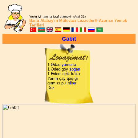
Yeyin için amma israf eləməyin (Araf 31)
Banu Atabay'ın
Mütevazı Lezzetler®
Azərice Yemək
Tərifləri
Gabit
1 Ədəd
yumurta
1 Ədəd göy
soğan
1 Ədəd kiçik kökə
Yarım çay qaşığı
qırmızı pul
bibər
Duz