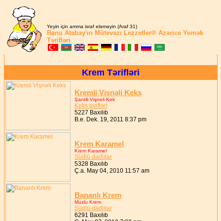
Yeyin için amma israf eləməyin (Araf 31)
Banu Atabay'ın
Mütevazı Lezzetler®
Azərice Yemək
Tərifləri
Krem Tərifləri
Kremli Vişnəli Keks
Şantili Vişneli Kek
Keks tərifləri
5227 Baxılıb
B.e. Dek. 19, 2011 8:37 pm
Krem Karamel
Krem Karamel
Südlü dadlılar
5328 Baxılıb
Ç.a. May 04, 2010 11:57 am
Bananlı Krem
Muzlu Krem
Südlü dadlılar
6291 Baxılıb