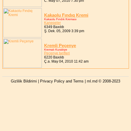
C. May 07, 2010 7:30 pm
Kakaolu Fındıq Kremi
Kakaolu Fındık Kreması
Kanepeler
6349 Baxılıb
Ş. Dek. 05, 2009 3:39 pm
Kremli Peçenye
Kremalı Kurabiye
Peçenye tərifleri
6220 Baxılıb
Ç.a. May 04, 2010 11:42 am
Gizlilik Bildirimi | Privacy Policy and Terms
| ml.md © 2008-2023