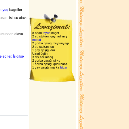
toyuq
bagetler
əkanı isti su əlavə
8 ədəd
toyuq
baget
 sunundan əlavə
2 su stəkanı qaynadılmış
noxud
2 çorba qaşığı zeytunyağı
2 su stəkanı su
1 çay qaşığı duz
Üzəri üçün:
edilər. İsidilsə
3 diş sarımsaq
2 çorba qaşığı sirkə
1 çorba qaşığı quru nanə
1 çay qaşığı marka
bibər