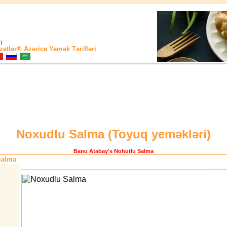
)
zetler®
Azərice Yemək Tərifləri
Noxudlu Salma (
Toyuq yeməkləri
)
Banu Atabay
's Nohutlu Salma
Salma