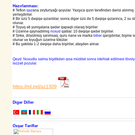
Hazırlanması:
# Teflon
qaz
ana zeytunyağı qoyular. Yaxşıca qızın tərəfindən dərisi alınmış
yerləşdirilər.
# Bir üzü 5 dəqiqə qızardılar, sonra digər üzü də 5 dəqiqə qızarınca, 2 su st
olunar.
# Toyuq əti yumşalana qədər qapaqlı olaraq bişirilər.
# Üzərinə qaynadılmış
noxud
qatılar. 10 dəqiqə qədər bişirilər.
# Sirkə, döyülmüş sarımsaq, quru nanə və marka
bibər
qarışdırılar, bişmə
olunar və toyuğun üzərinə tökülər.
# Bu şəkildə 1-2 dəqiqə daha bişirilər, atəşdən alınar.
Qeyd: Noxudlu salma bişdikdən qısa müddət sonra istehlak edilməsi tövsiyə 
ləzzəti pozular.
https://ml.md/az1309
Digər Diller
Oxşar Təriflər