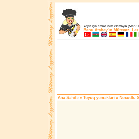
Yeyin için amma israf eləməyin (Araf 31
Banu Atabay'ın
Mütevazı Lez
Ana Səhifə
»
Toyuq yeməkləri
» Noxudlu 