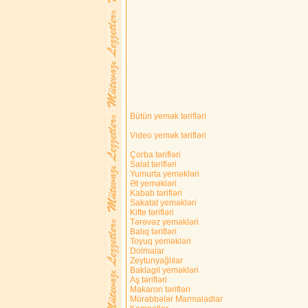
Bütün yemək tərifləri
Video yemək tərifləri
Çorba tərifləri
Salat tərifləri
Yumurta yeməkləri
Ət yeməkləri
Kabab tərifləri
Sakatat yeməkləri
Kifte tərifləri
Tərəvəz yeməkləri
Balıq tərifləri
Toyuq yeməkləri
Dolmalar
Zeytunyağlılar
Baklagil yeməkləri
Aş tərifləri
Makaron tərifləri
Mürəbbələr Marmaladlar