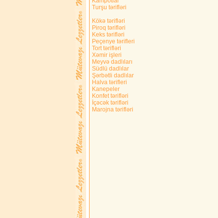
Kampotlar
Turşu tərifləri
Kökə tərifləri
Piroq tərifləri
Keks tərifləri
Peçenye tərifleri
Tort tərifləri
Xəmir işleri
Meyvə dadlıları
Südlü dadlılar
Şərbətli dadlılar
Halva tərifleri
Kanepeler
Konfet tərifləri
İçəcək tərifləri
Marojna tərifləri