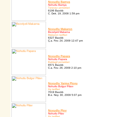
Noxudlu Bamya
Nohutlu Bamya
Tərəvəz yeməkləri
6196 Baxılıb
C. Dek. 19, 2008 1:59 pm
Noxudlu Makaron
Bezelyeli Makarna
Makaron tərifləri
6327 Baxılıb
Ç.a. Fev. 24, 2009 12:47 pm
Noxudlu Papara
Nohutlu Papara
Baklagil yeməkləri
6571 Baxılıb
C.a. Fev. 26, 2009 2:10 pm
Noxudlu Yarma Plovu
Nohutlu Bulgur Pilavı
Aş tərifləri
7019 Baxılıb
B.e. Noy. 30, 2009 5:07 pm
Noxudlu Plov
Nohutlu Pilav
Aş tərifləri