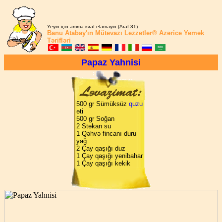
Yeyin için amma israf eləməyin (Araf 31)
Banu Atabay'ın
Mütevazı Lezzetler®
Azərice Yemək
Tərifləri
Papaz Yahnisi
500 gr Sümüksüz
quzu
əti
500 gr Soğan
2 Stəkan su
1 Qəhvə fincanı duru
yağ
2 Çay qaşığı duz
1 Çay qaşığı yenibahar
1 Çay qaşığı kekik