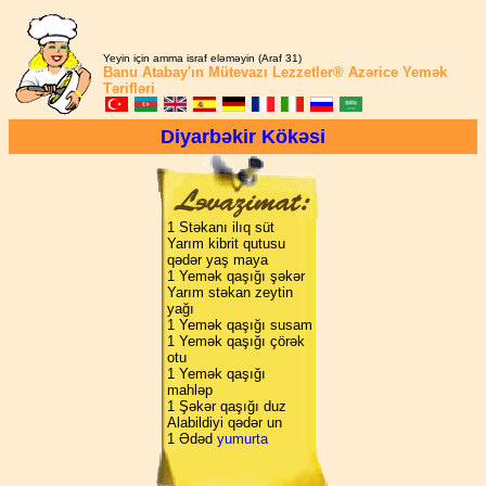
Yeyin için amma israf eləməyin (Araf 31)
Banu Atabay'ın
Mütevazı Lezzetler®
Azərice Yemək
Tərifləri
Diyarbəkir Kökəsi
1 Stəkanı ilıq süt
Yarım kibrit qutusu
qədər yaş maya
1 Yemək qaşığı şəkər
Yarım stəkan zeytin
yağı
1 Yemək qaşığı susam
1 Yemək qaşığı çörək
otu
1 Yemək qaşığı
mahləp
1 Şəkər qaşığı duz
Alabildiyi qədər un
1 Ədəd
yumurta