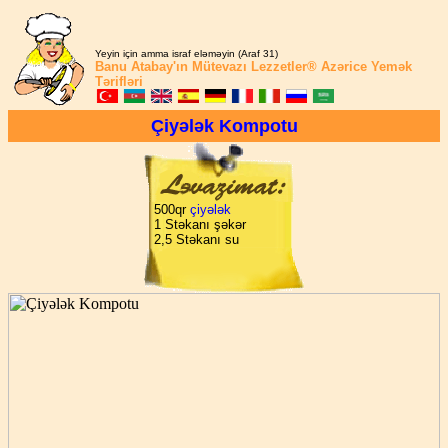
Yeyin için amma israf eləməyin (Araf 31)
Banu Atabay'ın
Mütevazı Lezzetler®
Azərice Yemək
Tərifləri
Çiyələk Kompotu
500qr
çiyələk
1 Stəkanı şəkər
2,5 Stəkanı su