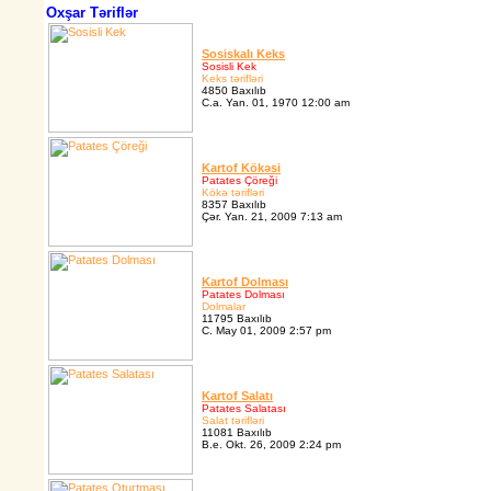
Oxşar Təriflər
Sosiskalı Keks
Sosisli Kek
Keks tərifləri
4850 Baxılıb
C.a. Yan. 01, 1970 12:00 am
Kartof Kökəsi
Patates Çöreği
Kökə tərifləri
8357 Baxılıb
Çər. Yan. 21, 2009 7:13 am
Kartof Dolması
Patates Dolması
Dolmalar
11795 Baxılıb
C. May 01, 2009 2:57 pm
Kartof Salatı
Patates Salatası
Salat tərifləri
11081 Baxılıb
B.e. Okt. 26, 2009 2:24 pm