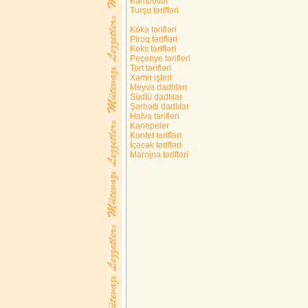
Kampotlar
Turşu tərifləri
Kökə tərifləri
Piroq tərifləri
Keks tərifləri
Peçenye tərifleri
Tort tərifləri
Xəmir işleri
Meyvə dadlıları
Südlü dadlılar
Şərbətli dadlılar
Halva tərifleri
Kanepeler
Konfet tərifləri
İçəcək tərifləri
Marojna tərifləri