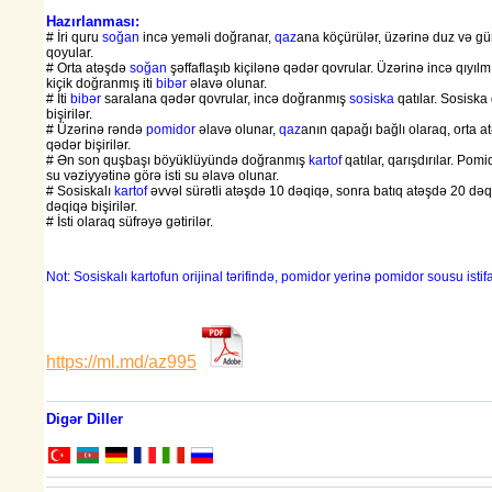
Hazırlanması:
# İri quru
soğan
incə yeməli doğranar,
qaz
ana köçürülər, üzərinə duz və g
qoyular.
# Orta atəşdə
soğan
şəffaflaşıb kiçilənə qədər qovrular. Üzərinə incə qıyıl
kiçik doğranmış iti
bibər
əlavə olunar.
# İti
bibər
saralana qədər qovrular, incə doğranmış
sosiska
qatılar. Sosiska
bişirilər.
# Üzərinə rəndə
pomidor
əlavə olunar,
qaz
anın qapağı bağlı olaraq, orta 
qədər bişirilər.
# Ən son quşbaşı böyüklüyündə doğranmış
kartof
qatılar, qarışdırılar. Pomi
su vəziyyətinə görə isti su əlavə olunar.
# Sosiskalı
kartof
əvvəl sürətli atəşdə 10 dəqiqə, sonra batıq atəşdə 20 də
dəqiqə bişirilər.
# İsti olaraq süfrəyə gətirilər.
Not: Sosiskalı kartofun orijinal tərifində, pomidor yerinə pomidor sousu istif
https://ml.md/az995
Digər Diller