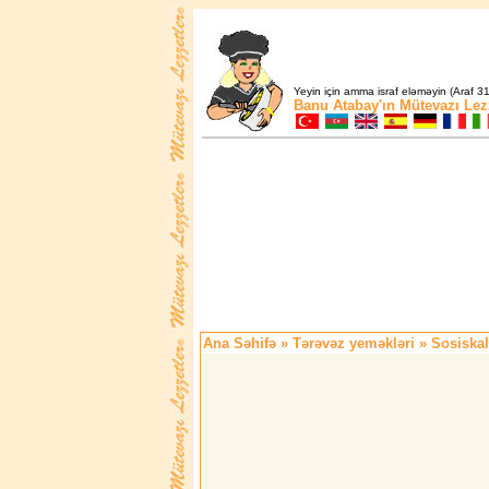
Yeyin için amma israf eləməyin (Araf 31
Banu Atabay'ın
Mütevazı Lez
Ana Səhifə
»
Tərəvəz yeməkləri
» Sosiskal