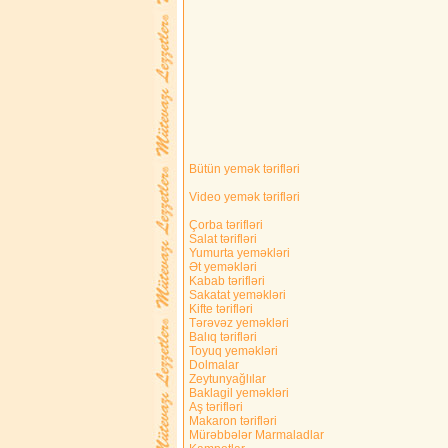
Bütün yemək tərifləri
Video yemək tərifləri
Çorba tərifləri
Salat tərifləri
Yumurta yeməkləri
Ət yeməkləri
Kabab tərifləri
Sakatat yeməkləri
Kifte tərifləri
Tərəvəz yeməkləri
Balıq tərifləri
Toyuq yeməkləri
Dolmalar
Zeytunyağlılar
Baklagil yeməkləri
Aş tərifləri
Makaron tərifləri
Mürəbbələr Marmaladlar