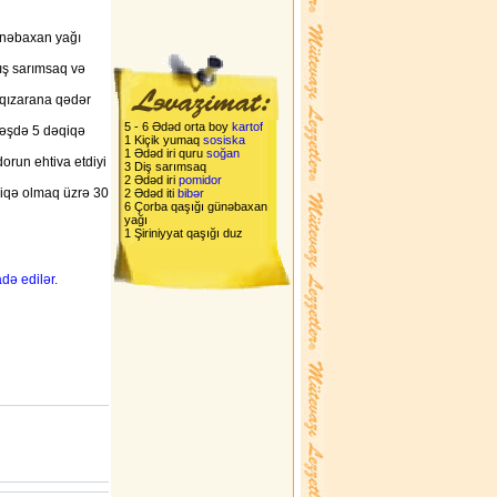
ünəbaxan yağı
mış sarımsaq və
 qızarana qədər
5 - 6 Ədəd orta boy
kartof
atəşdə 5 dəqiqə
1 Kiçik yumaq
sosiska
1 Ədəd iri quru
soğan
dorun ehtiva etdiyi
3 Diş sarımsaq
2 Ədəd iri
pomidor
qiqə olmaq üzrə 30
2 Ədəd iti
bibər
6 Çorba qaşığı günəbaxan
yağı
1 Şiriniyyat qaşığı duz
adə edilər.