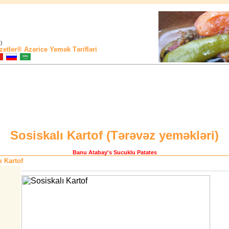
)
zetler®
Azərice Yemək Tərifləri
Sosiskalı Kartof (
Tərəvəz yeməkləri
)
Banu Atabay
's Sucuklu Patates
ı Kartof