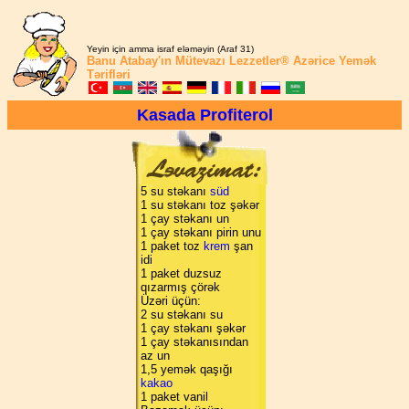
Yeyin için amma israf eləməyin (Araf 31)
Banu Atabay'ın
Mütevazı Lezzetler®
Azərice Yemək
Tərifləri
Kasada Profiterol
5 su stəkanı
süd
1 su stəkanı toz şəkər
1 çay stəkanı un
1 çay stəkanı pirin unu
1 paket toz
krem
şan
idi
1 paket duzsuz
qızarmış çörək
Üzəri üçün:
2 su stəkanı su
1 çay stəkanı şəkər
1 çay stəkanısından
az un
1,5 yemək qaşığı
kakao
1 paket vanil