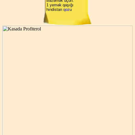
Bəzəmək üçün:
1 yemək qaşığı
hindistan
qoz
u