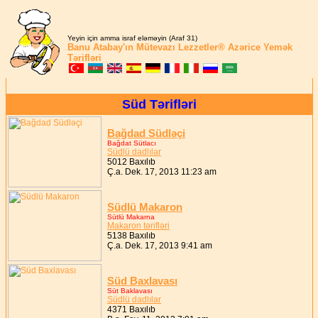
Yeyin için amma israf eləməyin (Araf 31)
Banu Atabay'ın
Mütevazı Lezzetler®
Azərice Yemək
Tərifləri
Süd Tərifləri
Bağdad Südləçi
Bağdat Sütlacı
Südlü dadlılar
5012 Baxılıb
Ç.a. Dek. 17, 2013 11:23 am
Südlü Makaron
Sütlü Makarna
Makaron tərifləri
5138 Baxılıb
Ç.a. Dek. 17, 2013 9:41 am
Süd Baxlavası
Süt Baklavası
Südlü dadlılar
4371 Baxılıb