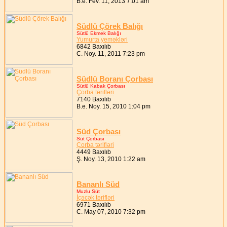
B.e. Fev. 11, 2013 7:01 am
Südlü Çörek Balığı
Sütlü Ekmek Balığı
Yumurta yeməkləri
6842 Baxılıb
C. Noy. 11, 2011 7:23 pm
Südlü Boranı Çorbası
Sütlü Kabak Çorbası
Çorba tərifləri
7140 Baxılıb
B.e. Noy. 15, 2010 1:04 pm
Süd Çorbası
Süt Çorbası
Çorba tərifləri
4449 Baxılıb
Ş. Noy. 13, 2010 1:22 am
Bananlı Süd
Muzlu Süt
İçəcək tərifləri
6971 Baxılıb
C. May 07, 2010 7:32 pm