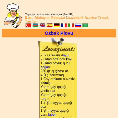
Yeyin için amma israf eləməyin (Araf 31)
Banu Atabay'ın
Mütevazı Lezzetler®
Azərice Yemək
Tərifləri
Özbək Plovu
2 Su stəkanı
düyü
2 Ədəd orta boy kök
1 Ədəd böyük quru
soğan
250 qr. quşbaşı ət
4 Diş sarımsaq
1 Çay stəkanı nüvəsiz
kişmiş
Yarım çay qaşığı
yenibahar
Yarım çay qaşığı
tarçın
1,5 Şirinəyyat qaşığı
duz
1 Şirinəyyat qaşığı
qara
bibər