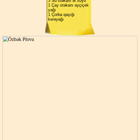
3 Su stəkanı ət suyu
1 Çay stəkanı ayçiçek
yağı
1 Çorba qaşığı
kərəyağı