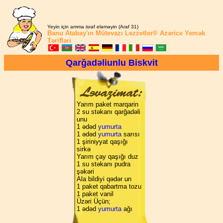
Yeyin için amma israf eləməyin (Araf 31)
Banu Atabay'ın
Mütevazı Lezzetler®
Azərice Yemək
Tərifləri
Qarğadəliunlu Biskvit
Yarım paket marqarin
2 su stəkanı qarğadəli
unu
1 ədəd
yumurta
1 ədəd
yumurta
sarısı
1 şiriniyyat qaşığı
sirkə
Yarım çay qaşığı duz
1 su stəkanı pudra
şəkəri
Ala bildiyi qədər un
1 paket qabartma tozu
1 paket vanil
Üzəri Üçün;
1 ədəd
yumurta
ağı