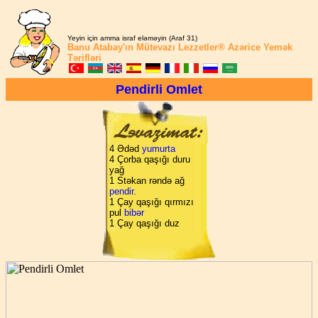
Yeyin için amma israf eləməyin (Araf 31)
Banu Atabay'ın
Mütevazı Lezzetler®
Azərice Yemək
Tərifləri
Pendirli Omlet
4 Ədəd
yumurta
4 Çorba qaşığı duru
yağ
1 Stəkan rəndə ağ
pendir
.
1 Çay qaşığı qırmızı
pul
bibər
1 Çay qaşığı duz