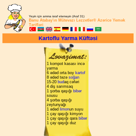
Yeyin için amma israf eləməyin (Araf 31)
Banu Atabay'ın
Mütevazı Lezzetler®
Azərice Yemək
Tərifləri
Kartoflu Yarma Küftəsi
1 kompot kasası incə
yarma
6 ədəd orta boy
kartof
8 ədəd təzə
soğan
15-20
bud
aq cəfəri
4 diş sarımsaq
1 şorba qaşığı
bibər
sousu
4 şorba qaşığı
zeytunyağı
1 ədəd
limon
un suyu
1 çay qaşığı kimyon
1 çay qaşığı qara
bibər
1 çay qaşığı duz