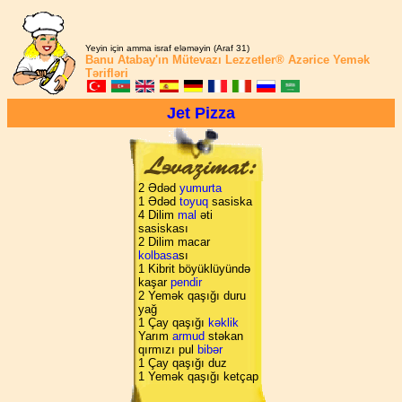
Yeyin için amma israf eləməyin (Araf 31)
Banu Atabay'ın
Mütevazı Lezzetler®
Azərice Yemək
Tərifləri
Jet Pizza
2 Ədəd
yumurta
1 Ədəd
toyuq
sasiska
4 Dilim
mal
əti
sasiskası
2 Dilim macar
kolbasa
sı
1 Kibrit böyüklüyündə
kaşar
pendir
2 Yemək qaşığı duru
yağ
1 Çay qaşığı
kəklik
Yarım
armud
stəkan
qırmızı pul
bibər
1 Çay qaşığı duz
1 Yemək qaşığı ketçap