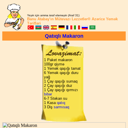
Yeyin için amma israf eləməyin (Araf 31)
Banu Atabay'ın
Mütevazı Lezzetler®
Azərice Yemək
Tərifləri
Qatıqlı Makaron
1 Paket makaron
100gr qiymə
1 Yemək qaşığı tamat
6 Yemək qaşığı duru
yağ
1 Çay qaşığı sumaq
2 Çay qaşığı duz
1 Çay qaşığı qırmızı
bibər
6-7 Stəkan su
1 Kasa
qatıq
3 Diş
sarmısaq