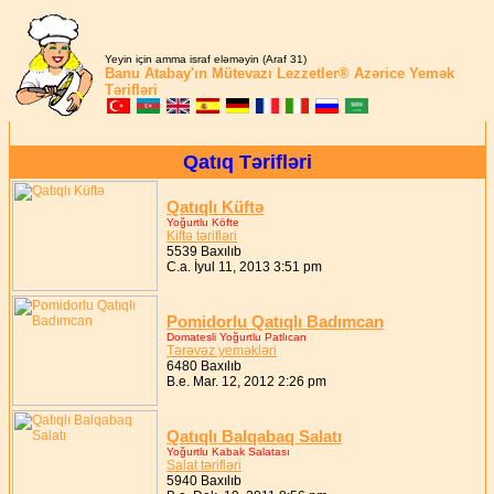
Yeyin için amma israf eləməyin (Araf 31)
Banu Atabay'ın
Mütevazı Lezzetler®
Azərice Yemək
Tərifləri
Qatıq Tərifləri
Qatıqlı Küftə
Yoğurtlu Köfte
Kiftə tərifləri
5539 Baxılıb
C.a. İyul 11, 2013 3:51 pm
Pomidorlu Qatıqlı Badımcan
Domatesli Yoğurtlu Patlıcan
Tərəvəz yeməkləri
6480 Baxılıb
B.e. Mar. 12, 2012 2:26 pm
Qatıqlı Balqabaq Salatı
Yoğurtlu Kabak Salatası
Salat tərifləri
5940 Baxılıb