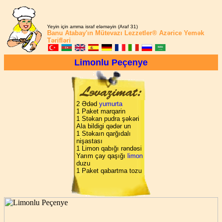
Yeyin için amma israf eləməyin (Araf 31)
Banu Atabay'ın
Mütevazı Lezzetler®
Azərice Yemək
Tərifləri
Limonlu Peçenye
2 Ədəd
yumurta
1 Paket marqarin
1 Stəkan pudra şəkəri
Ala bildigi qədər un
1 Stəkaın qarğıdalı
nişastası
1 Limon qabığı rəndəsi
Yarım çay qaşığı
limon
duzu
1 Paket qabartma tozu