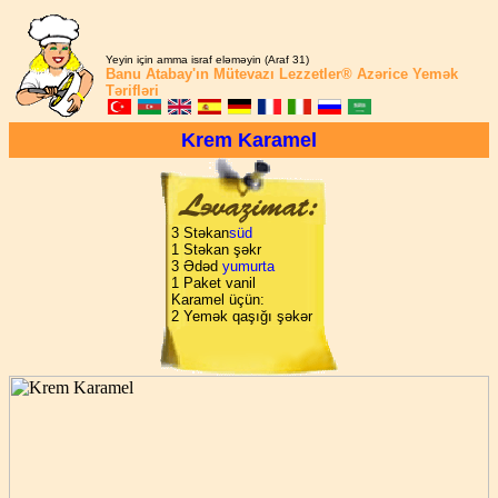
Yeyin için amma israf eləməyin (Araf 31)
Banu Atabay'ın
Mütevazı Lezzetler®
Azərice Yemək
Tərifləri
Krem Karamel
3 Stəkan
süd
1 Stəkan şəkr
3 Ədəd
yumurta
1 Paket vanil
Karamel üçün:
2 Yemək qaşığı şəkər