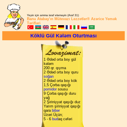
Yeyin için amma israf eləməyin (Araf 31)
Banu Atabay'ın
Mütevazı Lezzetler®
Azərice Yemək
Tərifləri
Köklü Gül Kələm Oturtması
1 Ədəd orta boy gül
kələm
200 qr. qıyma
2 Ədəd orta boy quru
soğan
2 Ədəd orta boy kök
1,5 Çorba qaşığı
pomidor
sousu
9 Çorba qaşığı duru
yağ
2 Şiriniyyat qaşığı duz
Yarım şiriniyyat qaşığı
qara
bibər
Üzəri Üçün;
5 - 6
bud
aq cəfəri