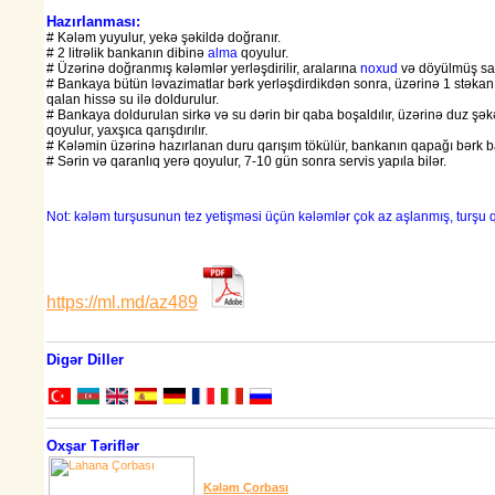
Hazırlanması:
# Kələm yuyulur, yekə şəkildə doğranır.
# 2 litrəlik bankanın dibinə
alma
qoyulur.
# Üzərinə doğranmış kələmlər yerləşdirilir, aralarına
noxud
və döyülmüş sa
# Bankaya bütün ləvazimatlar bərk yerləşdirdikdən sonra, üzərinə 1 stəkanı
qalan hissə su ilə doldurulur.
# Bankaya doldurulan sirkə və su dərin bir qaba boşaldılır, üzərinə duz şə
qoyulur, yaxşıca qarışdırılır.
# Kələmin üzərinə hazırlanan duru qarışım tökülür, bankanın qapağı bərk ba
# Sərin və qaranlıq yerə qoyulur, 7-10 gün sonra servis yapıla bilər.
Not: kələm turşusunun tez yetişməsi üçün kələmlər çok az aşlanmış, turşu qu
https://ml.md/az489
Digər Diller
Oxşar Təriflər
Kələm Çorbası