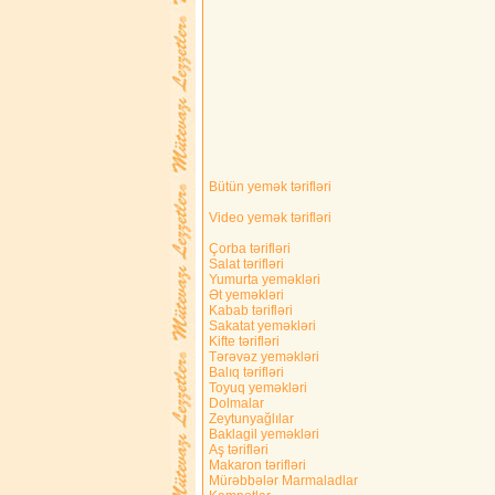
Bütün yemək tərifləri
Video yemək tərifləri
Çorba tərifləri
Salat tərifləri
Yumurta yeməkləri
Ət yeməkləri
Kabab tərifləri
Sakatat yeməkləri
Kifte tərifləri
Tərəvəz yeməkləri
Balıq tərifləri
Toyuq yeməkləri
Dolmalar
Zeytunyağlılar
Baklagil yeməkləri
Aş tərifləri
Makaron tərifləri
Mürəbbələr Marmaladlar