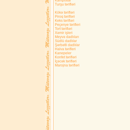
Kampotlar
Turşu tərifləri
Kökə tərifləri
Piroq tərifləri
Keks tərifləri
Peçenye tərifleri
Tort tərifləri
Xəmir işleri
Meyvə dadlıları
Südlü dadlılar
Şərbətli dadlılar
Halva tərifleri
Kanepeler
Konfet tərifləri
İçəcək tərifləri
Marojna tərifləri