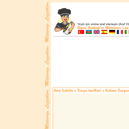
Yeyin için amma israf eləməyin (Araf 31
Banu Atabay'ın
Mütevazı Lez
Ana Səhifə
»
Turşu tərifləri
» Kələm Turşu