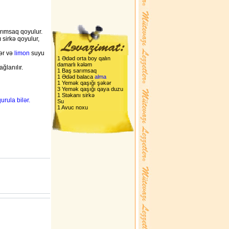
rımsaq qoyulur.
 sirkə qoyulur,
kər və
limon
suyu
1 Ədəd orta boy qalın
damarlı kələm
ğlanılır.
1 Baş sarımsaq
1 Ədəd balaca
alma
1 Yemək qaşığı şəkər
3 Yemək qaşığı qaya duzu
1 Stəkanı sirkə
rula bilər.
Su
1 Avuc noxu