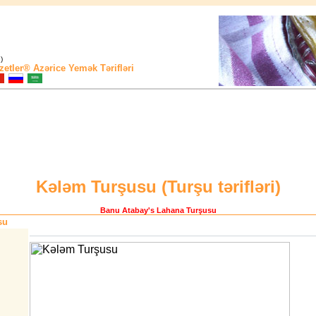
)
zetler®
Azərice Yemək Tərifləri
Kələm Turşusu (
Turşu tərifləri
)
Banu Atabay
's Lahana Turşusu
su