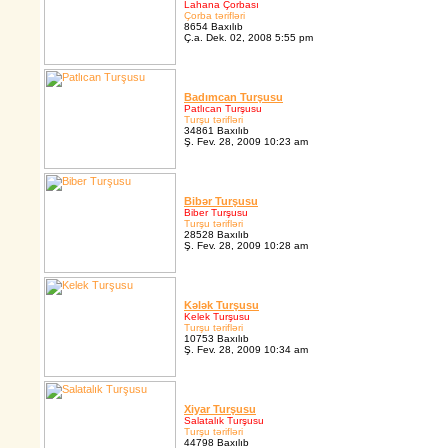
Lahana Çorbası
Çorba tərifləri
8654 Baxılıb
Ç.a. Dek. 02, 2008 5:55 pm
Badımcan Turşusu
Patlıcan Turşusu
Turşu tərifləri
34861 Baxılıb
Ş. Fev. 28, 2009 10:23 am
Bibər Turşusu
Biber Turşusu
Turşu tərifləri
28528 Baxılıb
Ş. Fev. 28, 2009 10:28 am
Kələk Turşusu
Kelek Turşusu
Turşu tərifləri
10753 Baxılıb
Ş. Fev. 28, 2009 10:34 am
Xiyar Turşusu
Salatalık Turşusu
Turşu tərifləri
44798 Baxılıb