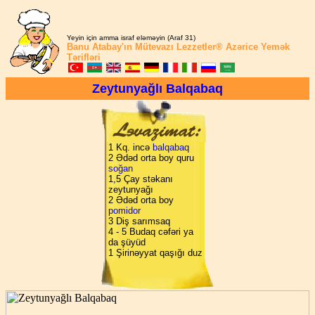
Yeyin için amma israf eləməyin (Araf 31)
Banu Atabay'ın
Mütevazı Lezzetler®
Azərice Yemək
Tərifləri
Zeytunyağlı Balqabaq
1 Kq. incə
balqabaq
2 Ədəd orta boy quru
soğan
1,5 Çay stəkanı
zeytunyağı
2 Ədəd orta boy
pomidor
3 Diş sarımsaq
4 - 5 Budaq cəfəri ya
da şüyüd
1 Şirinəyyat qaşığı duz