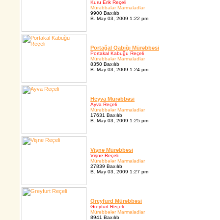
Kuru Erik Reçeli
Mürəbbələr Marmaladlar
9900 Baxılıb
B. May 03, 2009 1:22 pm
Portağal Qabığı Mürəbbəsi
Portakal Kabuğu Reçeli
Mürəbbələr Marmaladlar
8350 Baxılıb
B. May 03, 2009 1:24 pm
Heyva Mürəbbəsi
Ayva Reçeli
Mürəbbələr Marmaladlar
17631 Baxılıb
B. May 03, 2009 1:25 pm
Vişnə Mürəbbəsi
Vişne Reçeli
Mürəbbələr Marmaladlar
27839 Baxılıb
B. May 03, 2009 1:27 pm
Qreyfurd Mürəbbəsi
Greyfurt Reçeli
Mürəbbələr Marmaladlar
8941 Baxılıb