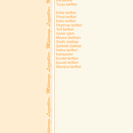
Kampotlar
Turşu tərifləri
Kökə tərifləri
Piroq tərifləri
Keks tərifləri
Peçenye tərifleri
Tort tərifləri
Xəmir işleri
Meyvə dadlıları
Südlü dadlılar
Şərbətli dadlılar
Halva tərifleri
Kanepeler
Konfet tərifləri
İçəcək tərifləri
Marojna tərifləri