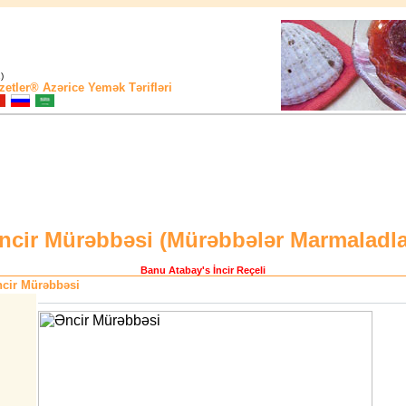
)
zetler®
Azərice Yemək Tərifləri
ncir Mürəbbəsi (
Mürəbbələr Marmaladla
Banu Atabay
's İncir Reçeli
cir Mürəbbəsi