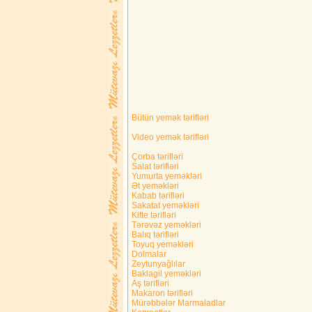
Bütün yemək tərifləri
Video yemək tərifləri
Çorba tərifləri
Salat tərifləri
Yumurta yeməkləri
Ət yeməkləri
Kabab tərifləri
Sakatat yeməkləri
Kifte tərifləri
Tərəvəz yeməkləri
Balıq tərifləri
Toyuq yeməkləri
Dolmalar
Zeytunyağlılar
Baklagil yeməkləri
Aş tərifləri
Makaron tərifləri
Mürəbbələr Marmaladlar