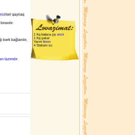
ncir
ləri qaynaq
ıraxılır.
1 Kq balaca çiy
əncir
1 Kq şəkər
bərk bağlanılır,
Yarım
limon
4 Stəkanı su
rı lazımdır.