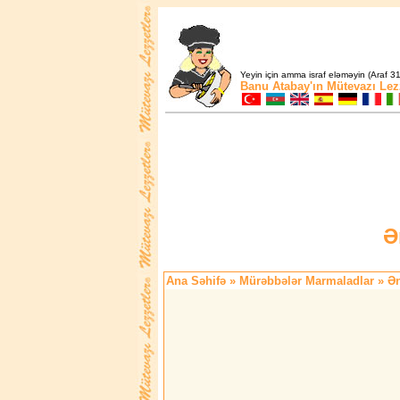
Yeyin için amma israf eləməyin (Araf 31
Banu Atabay'ın
Mütevazı Lez
Ə
Ana Səhifə
»
Mürəbbələr Marmaladlar
» Ən