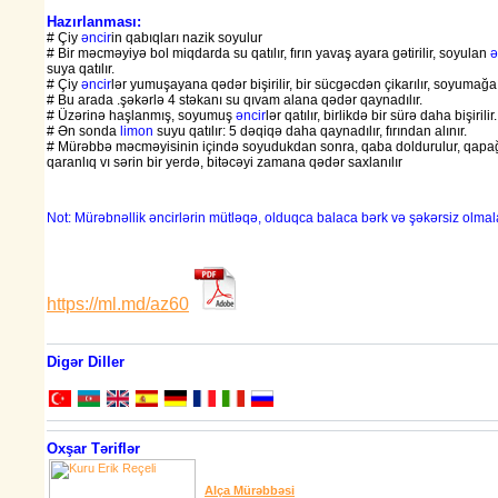
Hazırlanması:
# Çiy
əncir
in qabıqları nazik soyulur
# Bir məcməyiyə bol miqdarda su qatılır, fırın yavaş ayara gətirilir, soyulan
ə
suya qatılır.
# Çiy
əncir
lər yumuşayana qədər bişirilir, bir sücgəcdən çikarılır, soyumağa b
# Bu arada .şəkərlə 4 stəkanı su qıvam alana qədər qaynadılır.
# Üzərinə haşlanmış, soyumuş
əncir
lər qatılır, birlikdə bir sürə daha bişirilir.
# Ən sonda
limon
suyu qatılır: 5 dəqiqə daha qaynadılır, fırından alınır.
# Mürəbbə məcməyisinin içində soyudukdan sonra, qaba doldurulur, qapağı 
qaranlıq vı sərin bir yerdə, bitəcəyi zamana qədər saxlanılır
Not: Mürəbnəllik əncirlərin mütləqə, olduqca balaca bərk və şəkərsiz olmala
https://ml.md/az60
Digər Diller
Oxşar Təriflər
Alça Mürəbbəsi