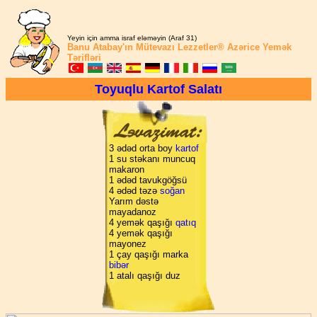
Yeyin için amma israf eləməyin (Araf 31)
Banu Atabay'ın
Mütevazı Lezzetler®
Azərice Yemək
Tərifləri
Toyuqlu Kartof Salatı
3 ədəd orta boy
kartof
1 su stəkanı muncuq
makaron
1 ədəd tavukgöğsü
4 ədəd təzə
soğan
Yarım dəstə
mayadanoz
4 yemək qaşığı
qatıq
4 yemək qaşığı
mayonez
1 çay qaşığı marka
bibər
1 atalı qaşığı duz