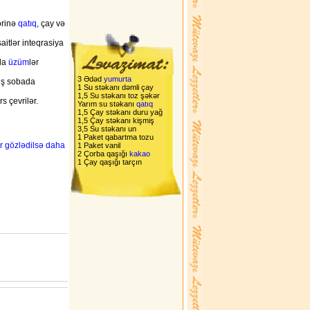
ərinə
qatıq
, çay və
aitlər inteqrasiya
qla
üzüm
lər
3 Ədəd
yumurta
miş sobada
1 Su stəkanı dəmli çay
1,5 Su stəkanı toz şəkər
s çevrilər.
Yarım su stəkanı
qatıq
1,5 Çay stəkanı duru yağ
1,5 Çay stəkanı kişmiş
3,5 Su stəkanı un
1 Paket qabartma tozu
ər gözlədilsə daha
1 Paket vanil
2 Çorba qaşığı
kakao
1 Çay qaşığı tarçın