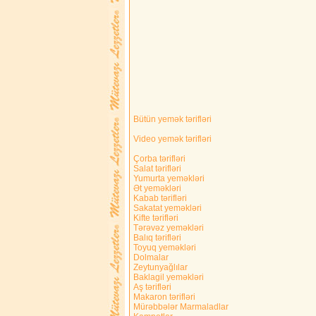
Bütün yemək tərifləri
Video yemək tərifləri
Çorba tərifləri
Salat tərifləri
Yumurta yeməkləri
Ət yeməkləri
Kabab tərifləri
Sakatat yeməkləri
Kifte tərifləri
Tərəvəz yeməkləri
Balıq tərifləri
Toyuq yeməkləri
Dolmalar
Zeytunyağlılar
Baklagil yeməkləri
Aş tərifləri
Makaron tərifləri
Mürəbbələr Marmaladlar