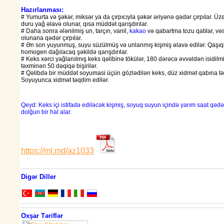
Hazırlanması:
# Yumurta və şəkər, miksər ya da çırpıcıyla şəkər əriyənə qədər çırpılar. Üz
duru yağ əlavə olunar, qısa müddət qarışdırılar.
# Daha sonra ələnilmiş un, tarçın, vanil,
kakao
və qabartma tozu qatılar, vəs
olunana qədər çırpılar.
# Ən son yuyunmuş, suyu süzülmüş və unlanmış kişmiş əlavə edilər. Qaşı
homogen dağılacaq şəkildə qarışdırılar.
# Keks xərci yağlanılmış keks qəlibinə tökülər, 180 dərəcə əvvəldən isidil
təxminən 50 dəqiqə bişirilər.
# Qəlibdə bir müddət soyumasi üçün gözlədilən keks, düz xidmət qabına tər
Soyuyunca xidmət təqdim edilər.
Qeyd: Keks içi istifadə ediləcək kişmiş, soyuq suyun içində yarım saat qəd
dolğun bir hal alar.
https://ml.md/az1033
Digər Diller
Oxşar Təriflər