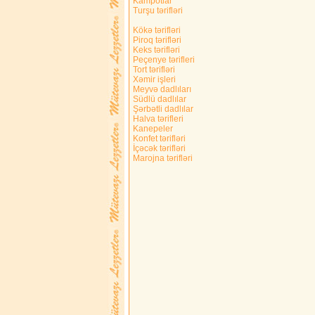
Kampotlar
Turşu tərifləri
Kökə tərifləri
Piroq tərifləri
Keks tərifləri
Peçenye tərifleri
Tort tərifləri
Xəmir işleri
Meyvə dadlıları
Südlü dadlılar
Şərbətli dadlılar
Halva tərifleri
Kanepeler
Konfet tərifləri
İçəcək tərifləri
Marojna tərifləri