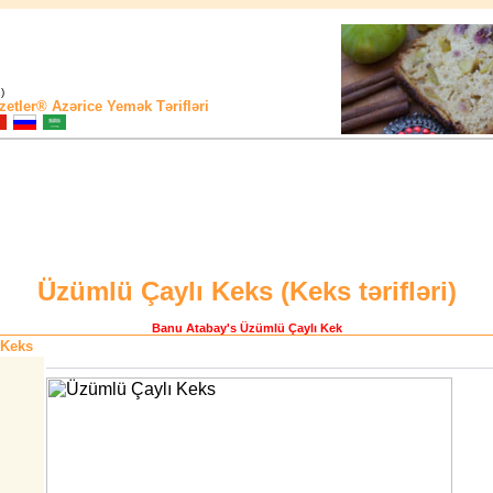
)
zetler®
Azərice Yemək Tərifləri
Üzümlü Çaylı Keks (
Keks tərifləri
)
Banu Atabay
's Üzümlü Çaylı Kek
 Keks