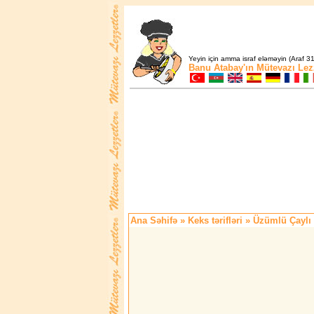
Yeyin için amma israf eləməyin (Araf 31
Banu Atabay'ın
Mütevazı Lez
Ana Səhifə
»
Keks tərifləri
» Üzümlü Çaylı