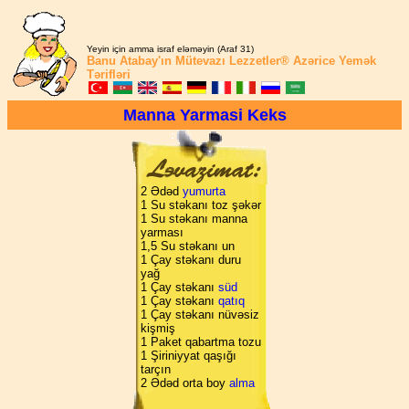
Yeyin için amma israf eləməyin (Araf 31)
Banu Atabay'ın
Mütevazı Lezzetler®
Azərice Yemək
Tərifləri
Manna Yarmasi Keks
2 Ədəd
yumurta
1 Su stəkanı toz şəkər
1 Su stəkanı manna
yarması
1,5 Su stəkanı un
1 Çay stəkanı duru
yağ
1 Çay stəkanı
süd
1 Çay stəkanı
qatıq
1 Çay stəkanı nüvəsiz
kişmiş
1 Paket qabartma tozu
1 Şiriniyyat qaşığı
tarçın
2 Ədəd orta boy
alma