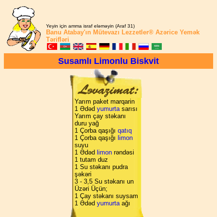
Yeyin için amma israf eləməyin (Araf 31)
Banu Atabay'ın
Mütevazı Lezzetler®
Azərice Yemək
Tərifləri
Susamlı Limonlu Biskvit
Yarım paket marqarin
1 Ədəd
yumurta
sarısı
Yarım çay stəkanı
duru yağ
1 Çorba qaşığı
qatıq
1 Çorba qaşığı
limon
suyu
1 Ədəd
limon
rəndəsi
1 tutam duz
1 Su stəkanı pudra
şəkəri
3 - 3,5 Su stəkanı un
Üzəri Üçün;
1 Çay stəkanı suysam
1 Ədəd
yumurta
ağı