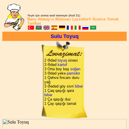
Yeyin için amma israf eləməyin (Araf 31)
Banu Atabay'ın
Mütevazı Lezzetler®
Azərice Yemək
Tərifləri
Sulu Toyuq
2 Ədəd
toyuq
sinəsi
3 Ədəd
kartof
3 Orta boy baş
soğan
3 Ədəd yekə
pamidor
1 Qəhvə fincanı duru
yağ
3 Əədəd göy sivri
bibər
1 Çaq qaşığı qara
bibər
2 Ça qaşığı duz
1 Çay qaşığı tamat