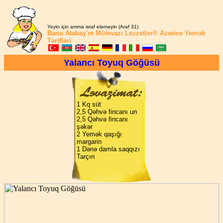
Yeyin için amma israf eləməyin (Araf 31)
Banu Atabay'ın
Mütevazı Lezzetler®
Azərice Yemək
Tərifləri
Yalancı Toyuq Göğüsü
1 Kq süt
2,5 Qəhvə fincanı un
2,5 Qəhvə fincanı
şəkər
2 Yemək qaşığı
margarin
1 Dənə damla saqqızı
Tarçın