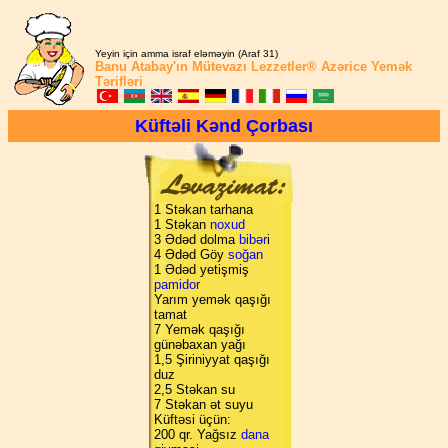
Yeyin için amma israf eləməyin (Araf 31)
Banu Atabay'ın
Mütevazı Lezzetler®
Azərice Yemək
Tərifləri
Küftəli Kənd Çorbası
1 Stəkan tarhana
1 Stəkan
noxud
3 Ədəd dolma
bibər
i
4 Ədəd Göy
soğan
1 Ədəd yetişmiş
pamidor
Yarım yemək qaşığı
tamat
7 Yemək qaşığı
günəbaxan yağı
1,5 Şiriniyyat qaşığı
duz
2,5 Stəkan su
7 Stəkan ət suyu
Küftəsi üçün:
200 qr. Yağsız
dana