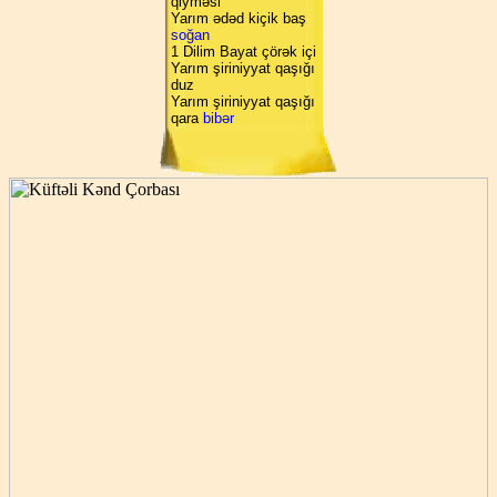
qiyməsi
Yarım ədəd kiçik baş
soğan
1 Dilim Bayat çörək içi
Yarım şiriniyyat qaşığı
duz
Yarım şiriniyyat qaşığı
qara
bibər