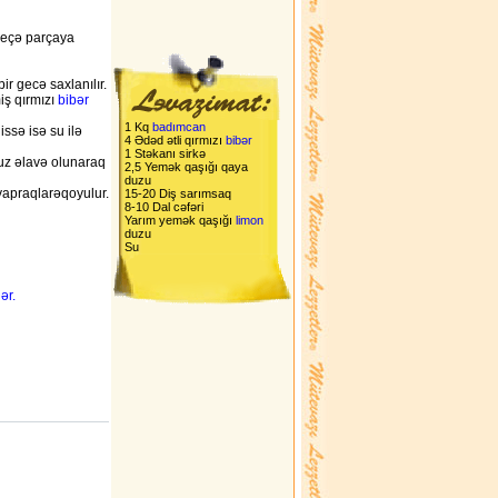
 neçə parçaya
bir gecə saxlanılır.
miş qırmızı
bibər
1 Kq
badımcan
issə isə su ilə
4 Ədəd ətli qırmızı
bibər
1 Stəkanı sirkə
z əlavə olunaraq
2,5 Yemək qaşığı qaya
duzu
 yapraqlarəqoyulur.
15-20 Diş sarımsaq
8-10 Dal cəfəri
Yarım yemək qaşığı
limon
duzu
Su
ər.