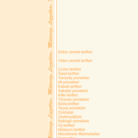
Bütün yemək tərifləri
Video yemək tərifləri
Çorba tərifləri
Salat tərifləri
Yumurta yeməkləri
Ət yeməkləri
Kabab tərifləri
Sakatat yeməkləri
Kifte tərifləri
Tərəvəz yeməkləri
Balıq tərifləri
Toyuq yeməkləri
Dolmalar
Zeytunyağlılar
Baklagil yeməkləri
Aş tərifləri
Makaron tərifləri
Mürəbbələr Marmaladlar