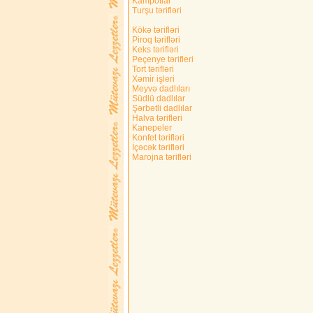
Kampotlar
Turşu tərifləri
Kökə tərifləri
Piroq tərifləri
Keks tərifləri
Peçenye tərifleri
Tort tərifləri
Xəmir işleri
Meyvə dadlıları
Südlü dadlılar
Şərbətli dadlılar
Halva tərifleri
Kanepeler
Konfet tərifləri
İçəcək tərifləri
Marojna tərifləri