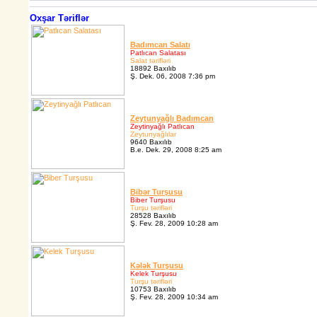
Oxşar Təriflər
Badımcan Salatı
Patlıcan Salatası
Salat tərifləri
18892 Baxılıb
Ş. Dek. 06, 2008 7:36 pm
Zeytunyağlı Badımcan
Zeytinyağlı Patlıcan
Zeytunyağlılar
9640 Baxılıb
B.e. Dek. 29, 2008 8:25 am
Bibər Turşusu
Biber Turşusu
Turşu tərifləri
28528 Baxılıb
Ş. Fev. 28, 2009 10:28 am
Kələk Turşusu
Kelek Turşusu
Turşu tərifləri
10753 Baxılıb
Ş. Fev. 28, 2009 10:34 am