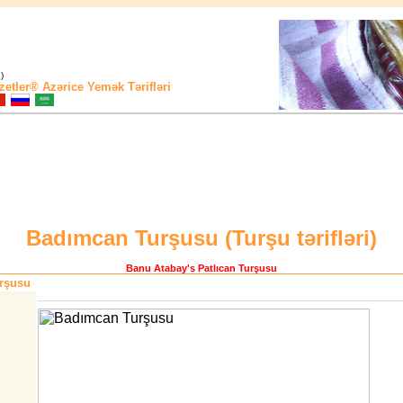
)
zetler®
Azərice Yemək Tərifləri
Badımcan Turşusu (
Turşu tərifləri
)
Banu Atabay
's Patlıcan Turşusu
rşusu