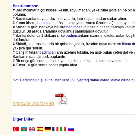
Hazırlanması:
# Badımcanların çöl hissəsi kəsilir, soyulmadan, yekəliyinə görə eninə bir
bölünür.
# Badımcanlar qaynar duzlu suya atılır, tam xaşlanmadan sudan alınır.
# Yarım bişmiş
badımcan
lar üst üstə qoyulur, varsa üzərinə ağırlıq qoyulur, 
# Sabahısı gün, bankaya bir sıra
badımcan
, bir sıra bir neçə parçaya kəsil
düzülür, Bu arada aralarına döyülmüş sarımsaqda qoyulur.
# Banka dolunca 1 stəkanı sirkə
badımcan
ların üzərinə tökülür, qalan boş h
doldurulur.
# Sirkəli, su qarışım dərin bir qaba boşaldılır, üzərinə qaya duzu və
limon
du
yaxşıca qarışdırılır.
# Qarışım təkrar
badımcan
ların üzərinə tökülür, ən üstə bütün cəfəri dal və
Bankanın qapağı bərk bağlanılır.
# Bir neçə gün sonra turşu suyunu çəkərsə, üzərinə sirkə əlavə olunur.
# Turşu 10 gün sonra servis yapıla bilər.
Not: Badımcan tuşusuna istənilirsə, 2-3 yapraq dəfnə yaraqı əlavə oluna bil
https://ml.md/az490
Digər Diller