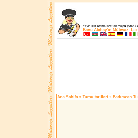
Yeyin için amma israf eləməyin (Araf 31
Banu Atabay'ın
Mütevazı Lez
Ana Səhifə
»
Turşu tərifləri
» Badımcan Tu