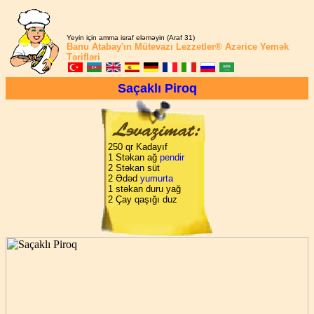
Yeyin için amma israf eləməyin (Araf 31)
Banu Atabay'ın
Mütevazı Lezzetler®
Azərice Yemək
Tərifləri
Saçaklı Piroq
250 qr Kadayıf
1 Stəkan ağ
pendir
2 Stəkan süt
2 Ədəd
yumurta
1 stəkan duru yağ
2 Çay qaşığı duz