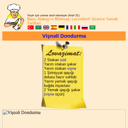
Yeyin için amma israf eləməyin (Araf 31)
Banu Atabay'ın
Mütevazı Lezzetler®
Azərice Yemək
Tərifləri
Vişnəli Dondurma
2 Stəkan
süd
Yarım stəkan şəkər
Yarım stəkan
vişnə
1 Şiriniyyat qaşığı
dolusu hazır səhlab
Yarım yemək qaşığı
buğda nişastası
2 Yemək qaşığı şəkər
(
vişnə
üçün)