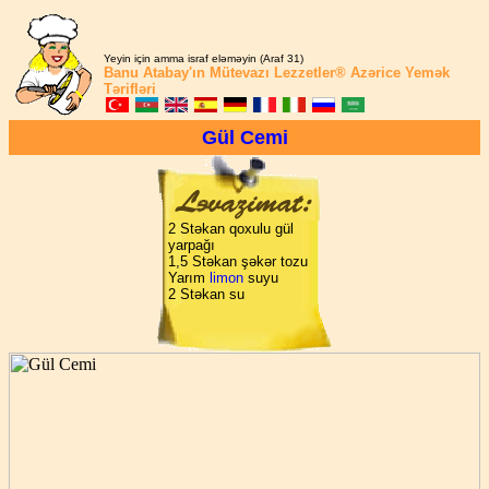
Yeyin için amma israf eləməyin (Araf 31)
Banu Atabay'ın
Mütevazı Lezzetler®
Azərice Yemək
Tərifləri
Gül Cemi
2 Stəkan qoxulu gül
yarpağı
1,5 Stəkan şəkər tozu
Yarım
limon
suyu
2 Stəkan su