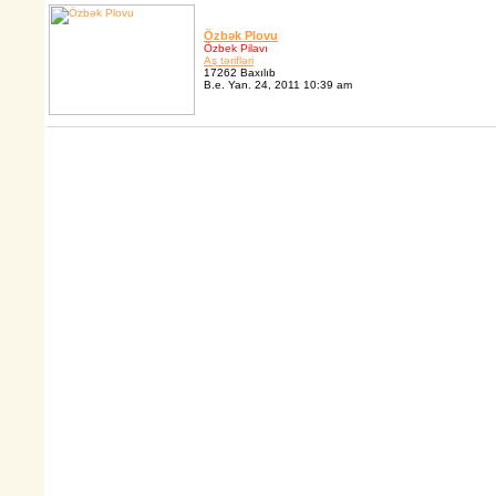
Özbək Plovu
Özbek Pilavı
Aş tərifləri
17262 Baxılıb
B.e. Yan. 24, 2011 10:39 am