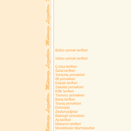
Bütün yemək tərifləri
Video yemək tərifləri
Çorba tərifləri
Salat tərifləri
Yumurta yeməkləri
Ət yeməkləri
Kabab tərifləri
Sakatat yeməkləri
Kifte tərifləri
Tərəvəz yeməkləri
Balıq tərifləri
Toyuq yeməkləri
Dolmalar
Zeytunyağlılar
Baklagil yeməkləri
Aş tərifləri
Makaron tərifləri
Mürəbbələr Marmaladlar