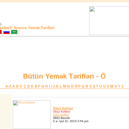
)
zetler®
Azərice Yemək Tərifləri
Bütün Yemək Tərifləri - Ö
A-Z
A
B
C
Ç
D
E
Ə
F
G
H
I
İ
J
K
L
M
N
O
Ö
P
Q
R
S
Ş
T
U
Ü
V
W
X
Y
Z
Öküz Küftəsi
Öküz Köftesi
Kiftə tərifləri
3662 Baxılıb
C.a. İyul 11, 2013 2:54 pm