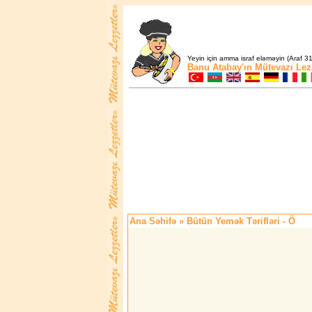
Yeyin için amma israf eləməyin (Araf 31
Banu Atabay'ın
Mütevazı Lez
Ana Səhifə
» Bütün Yemək Tərifləri - Ö