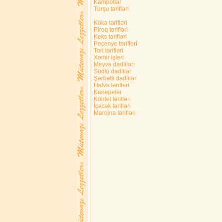
Kampotlar
Turşu tərifləri
Kökə tərifləri
Piroq tərifləri
Keks tərifləri
Peçenye tərifleri
Tort tərifləri
Xəmir işleri
Meyvə dadlıları
Südlü dadlılar
Şərbətli dadlılar
Halva tərifleri
Kanepeler
Konfet tərifləri
İçəcək tərifləri
Marojna tərifləri