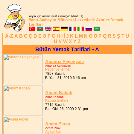
Yeyin için amma israf eləməyin (Araf 31)
Banu Atabay'ın
Mütevazı Lezzetler®
Azərice Yemək
Tərifləri
A-Z
A
B
C
Ç
D
E
Ə
F
G
H
I
İ
J
K
L
M
N
O
Ö
P
Q
R
S
Ş
T
U
Ü
V
W
X
Y
Z
Bütün Yemək Tərifləri - A
Abanoz Peçenyəsi
Abanoz Kurabiyesi
Peçenye tərifleri
7857 Baxılıb
B. Yan. 31, 2010 6:46 pm
Abant Kabab
Abant Kebabı
Kabab tərifləri
7715 Baxılıb
B.e. Okt. 26, 2009 2:31 pm
Acem Plovu
Acem Pilavı
Aş tərifləri