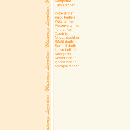
Kampotlar
Turşu tərifləri
Kökə tərifləri
Piroq tərifləri
Keks tərifləri
Peçenye tərifleri
Tort tərifləri
Xəmir işleri
Meyvə dadlıları
Südlü dadlılar
Şərbətli dadlılar
Halva tərifleri
Kanepeler
Konfet tərifləri
İçəcək tərifləri
Marojna tərifləri