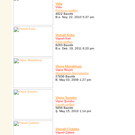
Vida
Vida
Peçenye tərifleri
4622 Baxılıb
B.e. Noy. 22, 2010 5:37 am
Visnəli Keks
Vişneli Kek
Keks tərifləri
8263 Baxılıb
B.e. Dek. 19, 2011 8:20 pm
Vişnə Mürəbbəsi
Vişne Reçeli
Mürəbbələr Marmaladlar
27836 Baxılıb
B. May 03, 2009 1:27 pm
Vişnə Şurubu
Vişne Şurubu
İçəcək tərifləri
5856 Baxılıb
Ş. May 15, 2010 1:14 pm
Vişnəli Çiskeks
Vişneli Çiskek