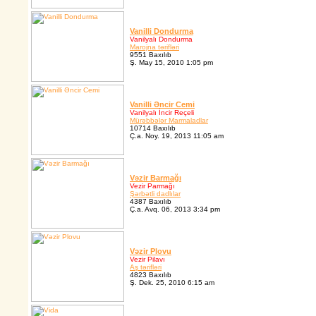
Vanilli Dondurma
Vanilyalı Dondurma
Marojna tərifləri
9551 Baxılıb
Ş. May 15, 2010 1:05 pm
Vanilli Əncir Cemi
Vanilyalı İncir Reçeli
Mürəbbələr Marmaladlar
10714 Baxılıb
Ç.a. Noy. 19, 2013 11:05 am
Vəzir Barmağı
Vezir Parmağı
Şərbətli dadlılar
4387 Baxılıb
Ç.a. Avq. 06, 2013 3:34 pm
Vəzir Plovu
Vezir Pilavı
Aş tərifləri
4823 Baxılıb
Ş. Dek. 25, 2010 6:15 am