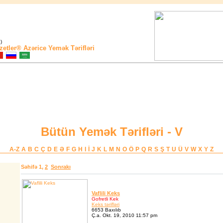
)
zetler®
Azərice Yemək Tərifləri
Bütün Yemək Tərifləri - V
A-Z
A
B
C
Ç
D
E
Ə
F
G
H
I
İ
J
K
L
M
N
O
Ö
P
Q
R
S
Ş
T
U
Ü
V
W
X
Y
Z
Səhifə
1
,
2
Sonrakı
Vaflili Keks
Gofretli Kek
Keks tərifləri
6653 Baxılıb
Ç.a. Okt. 19, 2010 11:57 pm