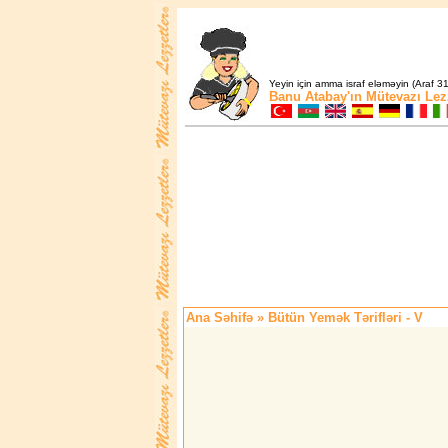
Yeyin için amma israf eləməyin (Araf 31
Banu Atabay'ın
Mütevazı Lez
Ana Səhifə
» Bütün Yemək Tərifləri - V