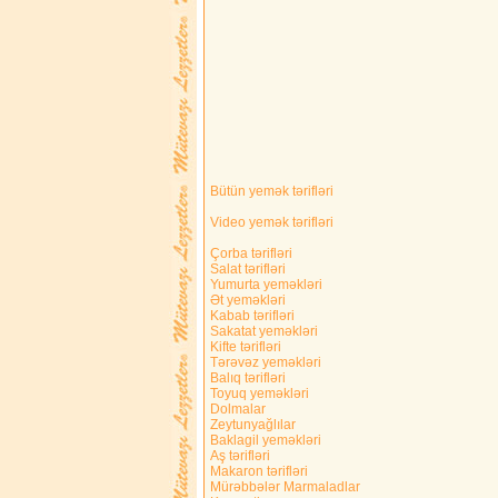
Bütün yemək tərifləri
Video yemək tərifləri
Çorba tərifləri
Salat tərifləri
Yumurta yeməkləri
Ət yeməkləri
Kabab tərifləri
Sakatat yeməkləri
Kifte tərifləri
Tərəvəz yeməkləri
Balıq tərifləri
Toyuq yeməkləri
Dolmalar
Zeytunyağlılar
Baklagil yeməkləri
Aş tərifləri
Makaron tərifləri
Mürəbbələr Marmaladlar