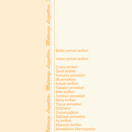
Bütün yemək tərifləri
Video yemək tərifləri
Çorba tərifləri
Salat tərifləri
Yumurta yeməkləri
Ət yeməkləri
Kabab tərifləri
Sakatat yeməkləri
Kifte tərifləri
Tərəvəz yeməkləri
Balıq tərifləri
Toyuq yeməkləri
Dolmalar
Zeytunyağlılar
Baklagil yeməkləri
Aş tərifləri
Makaron tərifləri
Mürəbbələr Marmaladlar