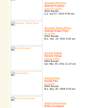
Xaşxaşlı Peçenye
Haşhaşlı Kurabiye
Peçenye tərifleri
4642 Baxılıb
Ç.a. İyul 27, 2010 8:56 am
Xaşxaşlı Yarma Plovu
Haşhaşlı Bulgur Pilavı
Aş tərifləri
5391 Baxılıb
B.e. Yan. 24, 2011 4:45 am
Xəmirli Kabab
Hamurlu Kebap
Kabab tərifləri
5863 Baxılıb
Çər. Mar. 30, 2011 11:10 am
Xəmsili Plov
Hamsili Pilav
Aş tərifləri
6062 Baxılıb
B.e. Noy. 30, 2009 5:00 pm
Xəzinə Peçenyəsi
Define Kurabiyesi