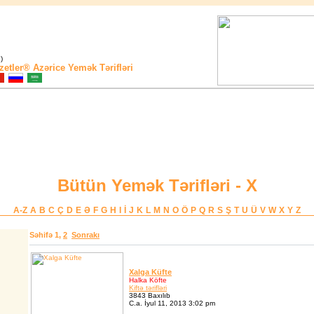
)
zetler®
Azərice Yemək Tərifləri
Bütün Yemək Tərifləri - X
A-Z
A
B
C
Ç
D
E
Ə
F
G
H
I
İ
J
K
L
M
N
O
Ö
P
Q
R
S
Ş
T
U
Ü
V
W
X
Y
Z
Səhifə
1
,
2
Sonrakı
Xalga Küfte
Halka Köfte
Kiftə tərifləri
3843 Baxılıb
C.a. İyul 11, 2013 3:02 pm