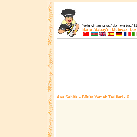
Yeyin için amma israf eləməyin (Araf 31
Banu Atabay'ın
Mütevazı Lez
Ana Səhifə
» Bütün Yemək Tərifləri - X