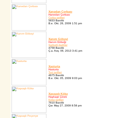
Xanədan Çorbası
Hanedan Çorbası
Çorba tərifləri
5833 Baxılıb
B.e. Okt. 26, 2009 1:51 pm
Xanım Göbəyi
Hanım Göbeği
Şərbətli dadlılar
4758 Baxılıb
Ç.a. Avq. 06, 2013 3:41 pm
Xasturta
Hasturta
Tort tərifləri
4675 Baxılıb
B.e. Okt. 05, 2009 9:03 pm
Xaşxaşlı Kökə
Haşhaşlı Çörek
Kökə tərifləri
7610 Baxılıb
Çər. May 27, 2009 8:58 pm