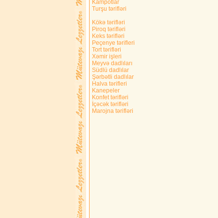
Kampotlar
Turşu tərifləri
Kökə tərifləri
Piroq tərifləri
Keks tərifləri
Peçenye tərifleri
Tort tərifləri
Xəmir işleri
Meyvə dadlıları
Südlü dadlılar
Şərbətli dadlılar
Halva tərifleri
Kanepeler
Konfet tərifləri
İçəcək tərifləri
Marojna tərifləri