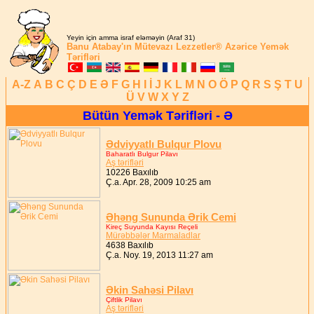
Yeyin için amma israf eləməyin (Araf 31)
Banu Atabay'ın
Mütevazı Lezzetler®
Azərice Yemək
Tərifləri
A-Z
A
B
C
Ç
D
E
Ə
F
G
H
I
İ
J
K
L
M
N
O
Ö
P
Q
R
S
Ş
T
U
Ü
V
W
X
Y
Z
Bütün Yemək Tərifləri - Ə
Ədviyyatlı Bulqur Plovu
Baharatlı Bulgur Pilavı
Aş tərifləri
10226 Baxılıb
Ç.a. Apr. 28, 2009 10:25 am
Əhəng Sununda Ərik Cemi
Kireç Suyunda Kayısı Reçeli
Mürəbbələr Marmaladlar
4638 Baxılıb
Ç.a. Noy. 19, 2013 11:27 am
Əkin Sahəsi Pilavı
Çiftlik Pilavı
Aş tərifləri