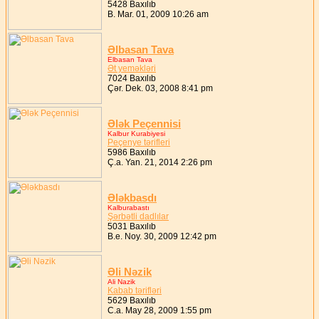
5428 Baxılıb
B. Mar. 01, 2009 10:26 am
Əlbasan Tava
Elbasan Tava
Ət yeməkləri
7024 Baxılıb
Çər. Dek. 03, 2008 8:41 pm
Ələk Peçennisi
Kalbur Kurabiyesi
Peçenye tərifleri
5986 Baxılıb
Ç.a. Yan. 21, 2014 2:26 pm
Ələkbasdı
Kalburabastı
Şərbətli dadlılar
5031 Baxılıb
B.e. Noy. 30, 2009 12:42 pm
Əli Nəzik
Ali Nazik
Kabab tərifləri
5629 Baxılıb
C.a. May 28, 2009 1:55 pm