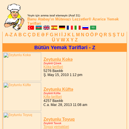
Yeyin için amma israf eləməyin (Araf 31)
Banu Atabay'ın
Mütevazı Lezzetler®
Azərice Yemək
Tərifləri
A-Z
A
B
C
Ç
D
E
Ə
F
G
H
I
İ
J
K
L
M
N
O
Ö
P
Q
R
S
Ş
T
U
Ü
V
W
X
Y
Z
Bütün Yemək Tərifləri - Z
Zeytunlu Kokə
Zeytinli Çörek
Kökə tərifləri
5276 Baxılıb
Ş. May 15, 2010 1:12 pm
Zeytunlu Küftə
Zeytinli Köfte
Kiftə tərifləri
4257 Baxılıb
C.a. Mar. 28, 2013 11:08 am
Zeytunlu Toyuq
Zeytinli Tavuk
Toyuq yeməkləri