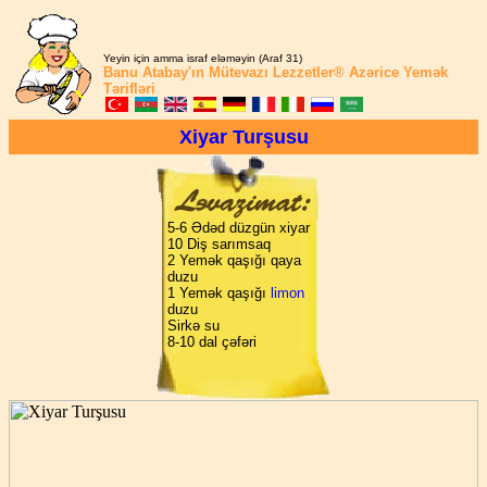
Yeyin için amma israf eləməyin (Araf 31)
Banu Atabay'ın
Mütevazı Lezzetler®
Azərice Yemək
Tərifləri
Xiyar Turşusu
5-6 Ədəd düzgün xiyar
10 Diş sarımsaq
2 Yemək qaşığı qaya
duzu
1 Yemək qaşığı
limon
duzu
Sirkə su
8-10 dal çəfəri