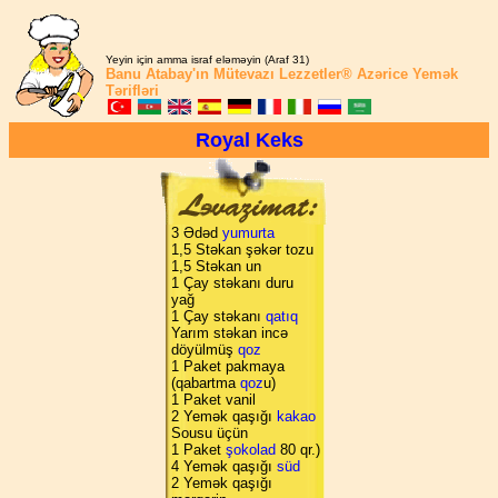
Yeyin için amma israf eləməyin (Araf 31)
Banu Atabay'ın
Mütevazı Lezzetler®
Azərice Yemək
Tərifləri
Royal Keks
3 Ədəd
yumurta
1,5 Stəkan şəkər tozu
1,5 Stəkan un
1 Çay stəkanı duru
yağ
1 Çay stəkanı
qatıq
Yarım stəkan incə
döyülmüş
qoz
1 Paket pakmaya
(qabartma
qoz
u)
1 Paket vanil
2 Yemək qaşığı
kakao
Sousu üçün
1 Paket
şokolad
80 qr.)
4 Yemək qaşığı
süd
2 Yemək qaşığı