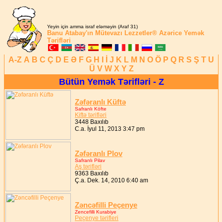
Yeyin için amma israf eləməyin (Araf 31)
Banu Atabay'ın
Mütevazı Lezzetler®
Azərice Yemək
Tərifləri
A-Z
A
B
C
Ç
D
E
Ə
F
G
H
I
İ
J
K
L
M
N
O
Ö
P
Q
R
S
Ş
T
U
Ü
V
W
X
Y
Z
Bütün Yemək Tərifləri - Z
Zəfəranlı Küftə
Safranlı Köfte
Kiftə tərifləri
3448 Baxılıb
C.a. İyul 11, 2013 3:47 pm
Zəfəranlı Plov
Safranlı Pilav
Aş tərifləri
9363 Baxılıb
Ç.a. Dek. 14, 2010 6:40 am
Zəncəfilli Peçenye
Zencefilli Kurabiye
Peçenye tərifleri