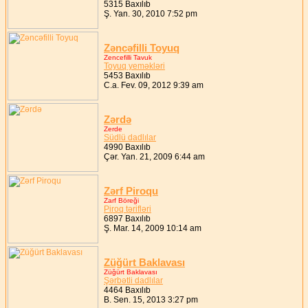
5315 Baxılıb
Ş. Yan. 30, 2010 7:52 pm
Zəncəfilli Toyuq
Zencefilli Tavuk
Toyuq yeməkləri
5453 Baxılıb
C.a. Fev. 09, 2012 9:39 am
Zərdə
Zerde
Südlü dadlılar
4990 Baxılıb
Çər. Yan. 21, 2009 6:44 am
Zərf Piroqu
Zarf Böreği
Piroq tərifləri
6897 Baxılıb
Ş. Mar. 14, 2009 10:14 am
Züğürt Baklavası
Züğürt Baklavası
Şərbətli dadlılar
4464 Baxılıb
B. Sen. 15, 2013 3:27 pm